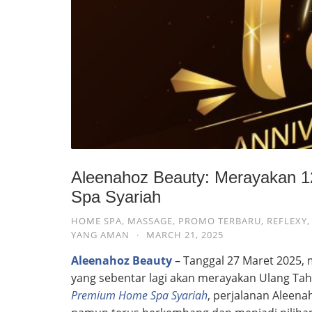
Aleenahoz Beauty: Merayakan 
Spa Syariah
HOME SPA
,
MASSAGE
,
PROMO TERBARU
,
REFLEXY
YANG AMAN
·
MARCH 21, 2025
Aleenahoz Beauty
– Tanggal 27 Maret 2025,
yang sebentar lagi akan merayakan Ulang Tah
Premium Home Spa Syariah
, perjalanan Aleena