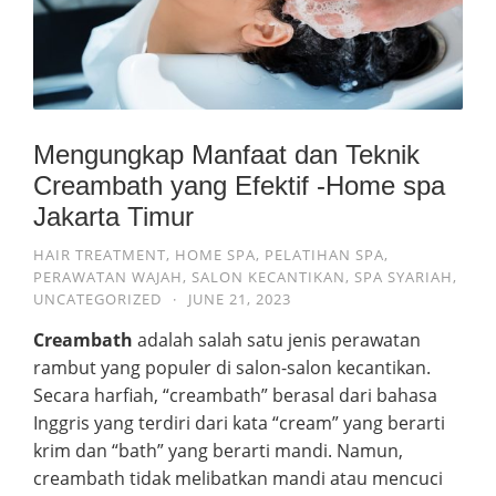
Mengungkap Manfaat dan Teknik
Creambath yang Efektif -Home spa
Jakarta Timur
HAIR TREATMENT
,
HOME SPA
,
PELATIHAN SPA
,
PERAWATAN WAJAH
,
SALON KECANTIKAN
,
SPA SYARIAH
,
UNCATEGORIZED
·
JUNE 21, 2023
Creambath
adalah salah satu jenis perawatan
rambut yang populer di salon-salon kecantikan.
Secara harfiah, “creambath” berasal dari bahasa
Inggris yang terdiri dari kata “cream” yang berarti
krim dan “bath” yang berarti mandi. Namun,
creambath tidak melibatkan mandi atau mencuci