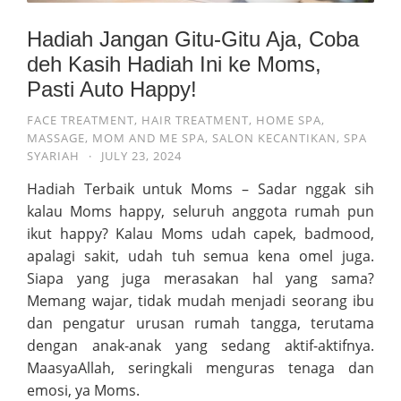
Hadiah Jangan Gitu-Gitu Aja, Coba
deh Kasih Hadiah Ini ke Moms,
Pasti Auto Happy!
FACE TREATMENT
,
HAIR TREATMENT
,
HOME SPA
,
MASSAGE
,
MOM AND ME SPA
,
SALON KECANTIKAN
,
SPA
SYARIAH
·
JULY 23, 2024
Hadiah Terbaik untuk Moms – Sadar nggak sih
kalau Moms happy, seluruh anggota rumah pun
ikut happy? Kalau Moms udah capek, badmood,
apalagi sakit, udah tuh semua kena omel juga.
Siapa yang juga merasakan hal yang sama?
Memang wajar, tidak mudah menjadi seorang ibu
dan pengatur urusan rumah tangga, terutama
dengan anak-anak yang sedang aktif-aktifnya.
MaasyaAllah, seringkali menguras tenaga dan
emosi, ya Moms.